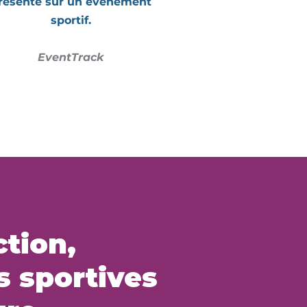
résente sur un événement
sportif.
EventTrack
ction,
s sportives