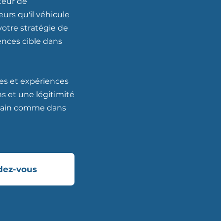
cteur de
urs qu'il véhicule
 votre stratégie de
nces cible dans
ies et expériences
s et une légitimité
errain comme dans
dez-vous