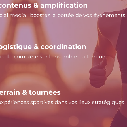
contenus & amplification
ocial media : boostez la portée de vos événements
ogistique
& coordination
nelle complète sur l’ensemble du territoire
terrain
& tournées
xpériences sportives dans vos lieux stratégiques