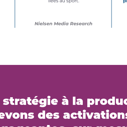
liées au sport.
p
Nielsen Media Research
 stratégie à la produ
vons des activation