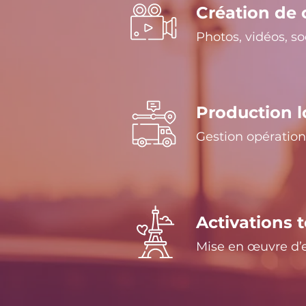
Création de 
Photos, vidéos, s
Production l
Gestion opération
Activations 
Mise en œuvre d’e