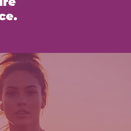
ure
ce.
e